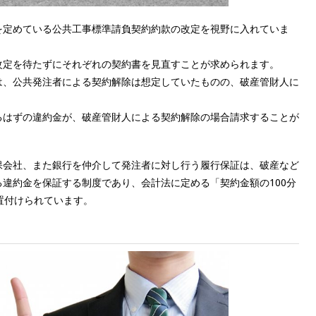
を定めている公共工事標準請負契約約款の改定を視野に入れていま
改定を待たずにそれぞれの契約書を見直すことが求められます。
は、公共発注者による契約解除は想定していたものの、破産管財人に
。
るはずの違約金が、破産管財人による契約解除の場合請求することが
保会社、また銀行を仲介して発注者に対し行う履行保証は、破産など
違約金を保証する制度であり、会計法に定める「契約金額の100分
置付けられています。