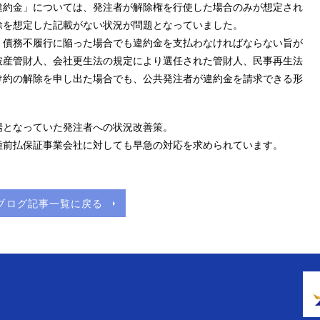
違約金」については、発注者が解除権を行使した場合のみが想定され
除を想定した記載がない状況が問題となっていました。
、債務不履行に陥った場合でも違約金を支払わなければならない旨が
破産管財人、会社更生法の規定により選任された管財人、民事再生法
け約の解除を申し出た場合でも、公共発注者が違約金を請求できる形
場となっていた発注者への状況改善策。
種前払保証事業会社に対しても早急の対応を求められています。
ブログ記事一覧に戻る